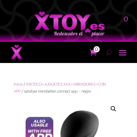
0
0
Inicio
/
EROTICO>JUGUETES XXX>VIBRADORES>CON
APP
/ satisfyer trendsetter connect app – negro