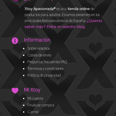
Xtoy Apasionada®
es una
tienda online
de
productos para adultos. Estamos presentes en los
principales festivales eróticos de España.
¿Quieres
saber más? Entra en nuestro blog.
Información

Sobre nosotros
Costes de envío
Preguntas frecuentes FAQ
Términos y condiciones
Política de privacidad
Mi Xtoy

Mi cuenta
Finalizar compra
Carrito