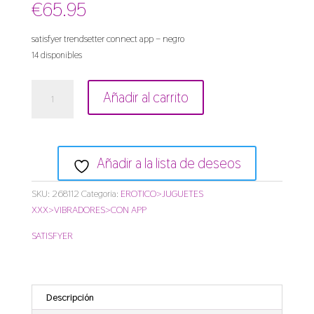
€
65.95
satisfyer trendsetter connect app – negro
14 disponibles
satisfyer
Añadir al carrito
trendsetter
connect
app
-
Añadir a la lista de deseos
negro
cantidad
SKU:
268112
Categoría:
EROTICO>JUGUETES
XXX>VIBRADORES>CON APP
SATISFYER
Descripción