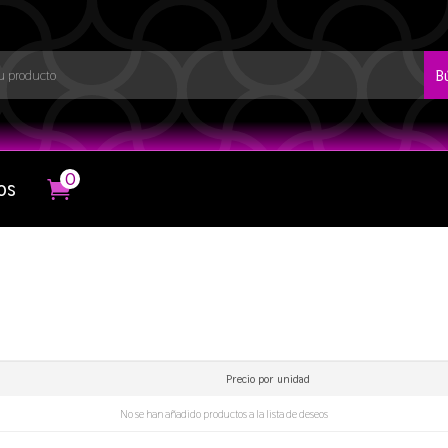
0
os
Precio por unidad
No se han añadido productos a la lista de deseos