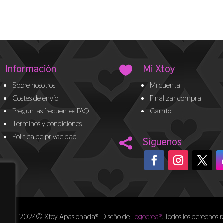
Información
Mi Xtoy

Sobre nosotros
Mi cuenta
Costes de envío
Finalizar compra
Preguntas frecuentes FAQ
Carrito
Términos y condiciones
Política de privacidad
Síguenos

t 2011-2024© Xtoy Apasionada®. Diseño de
Logocrea®
. Todos los derechos 