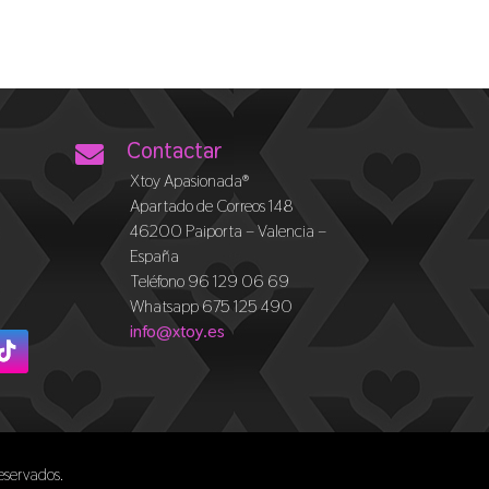
Contactar

Xtoy Apasionada®
Apartado de Correos 148
46200 Paiporta – Valencia –
España
Teléfono 96 129 06 69
Whatsapp 675 125 490
info@xtoy.es
reservados.