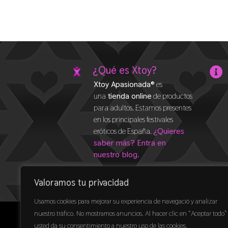
¿Qué es Xtoy?

Xtoy Apasionada®
es
una
tienda online
de productos
para adultos. Estamos presentes
en los principales festivales
eróticos de España.
¿Quieres
saber más? Entra en
nuestro blog.
Valoramos tu privacidad
Usamos cookies para mejorar su experiencia de navegació y analizar
nuestro tráfico. No mostramos anuncios. Al hacer clic en “Aceptar todo”
Copyrigh
usted da su consentimiento a nuestro uso de las cookies.