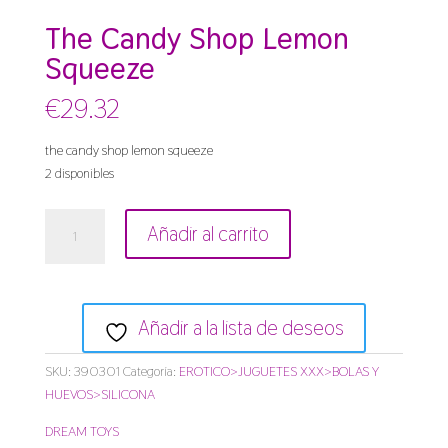
The Candy Shop Lemon
Squeeze
€
29.32
the candy shop lemon squeeze
2 disponibles
the
Añadir al carrito
candy
shop
lemon
squeeze
Añadir a la lista de deseos
cantidad
SKU:
390301
Categoría:
EROTICO>JUGUETES XXX>BOLAS Y
HUEVOS>SILICONA
DREAM TOYS