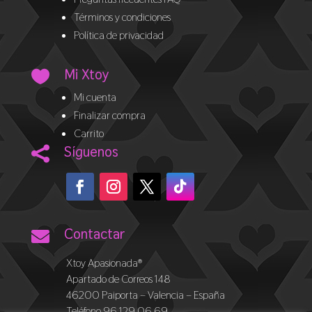
Términos y condiciones
Política de privacidad
Mi Xtoy

Mi cuenta
Finalizar compra
Carrito
Síguenos

Contactar

Xtoy Apasionada®
Apartado de Correos 148
46200 Paiporta – Valencia – España
Teléfono 96 129 06 69