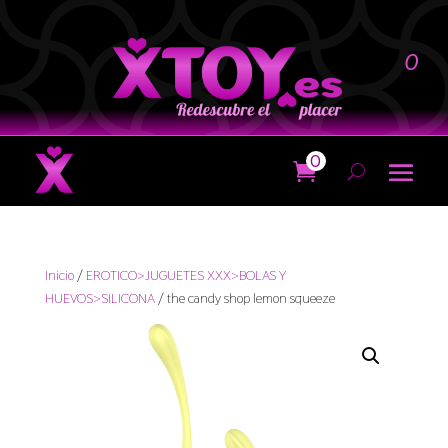
0
0
Inicio
/
EROTICO>JUGUETES XXX>BOLAS Y
HUEVOS>SILICONA
/ the candy shop lemon squeeze