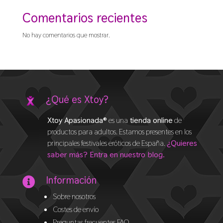
Comentarios recientes
No hay comentarios que mostrar.
¿Qué es Xtoy?
Xtoy Apasionada®
es una
tienda online
de
productos para adultos. Estamos presentes en los
principales festivales eróticos de España.
¿Quieres
saber más? Entra en nuestro blog.
Información

Sobre nosotros
Costes de envío
Preguntas frecuentes FAQ