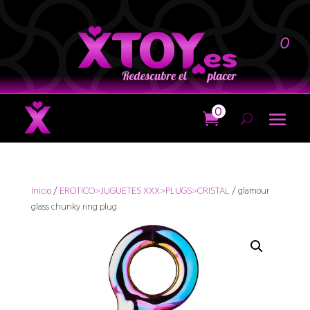
0
0
Inicio
/
EROTICO>JUGUETES XXX>PLUGS>CRISTAL
/ glamour
glass chunky ring plug