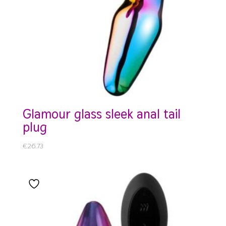
glamour glass sleek anal tail
plug
€
26.73