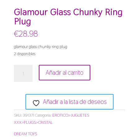
Glamour Glass Chunky Ring
Plug
€
28.98
glamour glass chunky ring plug
2 disponibles
glamour
Añadir al carrito
glass
chunky
ring
plug
Añadir a la lista de deseos
cantidad
SKU:
391371
Categoría:
EROTICO>JUGUETES
XXX>PLUGS>CRISTAL
DREAM TOYS