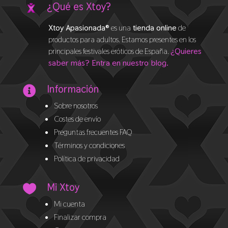
¿Qué es Xtoy?
Xtoy Apasionada®
es una
tienda online
de
productos para adultos. Estamos presentes en los
principales festivales eróticos de España.
¿Quieres
saber más? Entra en nuestro blog.
Información

Sobre nosotros
Costes de envío
Preguntas frecuentes FAQ
Términos y condiciones
Política de privacidad
Mi Xtoy

Mi cuenta
Finalizar compra