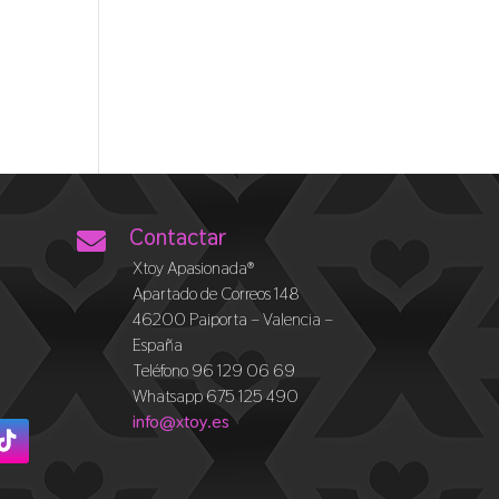
Contactar

Xtoy Apasionada®
Apartado de Correos 148
46200 Paiporta – Valencia –
España
Teléfono 96 129 06 69
Whatsapp 675 125 490
info@xtoy.es