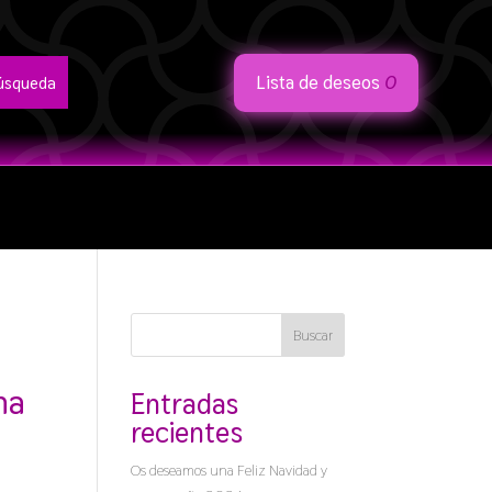
Lista de deseos
0
Buscar
na
Entradas
recientes
Os deseamos una Feliz Navidad y