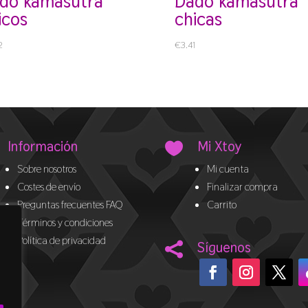
dado kamasutra
icos
chicas
2
€
3.41
Información
Mi Xtoy

Sobre nosotros
Mi cuenta
Costes de envío
Finalizar compra
Preguntas frecuentes FAQ
Carrito
Términos y condiciones
Política de privacidad
Síguenos
