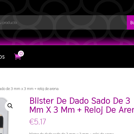
0
os
sado de 3 mm x 3 mm + reloj de arena
Blister De Dado Sado De 3
Mm X 3 Mm + Reloj De Are
€
5.17