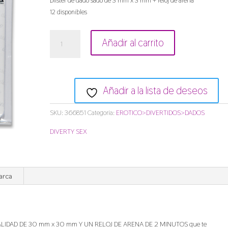
blister de dado sado de 3 mm x 3 mm + reloj de arena
12 disponibles
blister
Añadir al carrito
de
dado
sado
de
Añadir a la lista de deseos
3
mm
SKU:
366851
Categoría:
EROTICO>DIVERTIDOS>DADOS
x
3
DIVERTY SEX
mm
+
reloj
de
arca
arena
cantidad
IDAD DE 30 mm x 30 mm Y UN RELOJ DE ARENA DE 2 MINUTOS que te