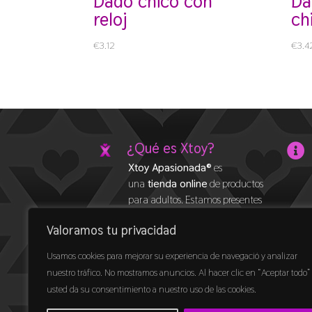
dado chico con
dado kamasutra
reloj
ch
€
3.12
€
3.4
¿Qué es Xtoy?

Xtoy Apasionada®
es
una
tienda online
de productos
para adultos. Estamos presentes
en los principales festivales
Valoramos tu privacidad
eróticos de España.
¿Quieres
saber más? Entra en
Usamos cookies para mejorar su experiencia de navegació y analizar
nuestro blog.
nuestro tráfico. No mostramos anuncios. Al hacer clic en “Aceptar todo”
usted da su consentimiento a nuestro uso de las cookies.