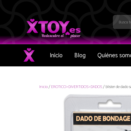
Inicio
Blog
Quiénes som
Inicio
/
EROTICO>DIVERTIDOS>DADOS
/ blister de dado 